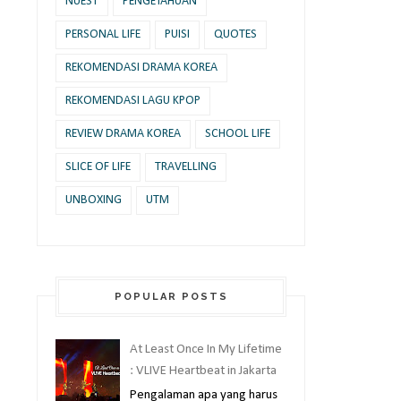
NUEST
PENGETAHUAN
PERSONAL LIFE
PUISI
QUOTES
REKOMENDASI DRAMA KOREA
REKOMENDASI LAGU KPOP
REVIEW DRAMA KOREA
SCHOOL LIFE
SLICE OF LIFE
TRAVELLING
UNBOXING
UTM
POPULAR POSTS
At Least Once In My Lifetime
: VLIVE Heartbeat in Jakarta
Pengalaman apa yang harus