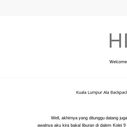
H
Welcome t
Kuala Lumpur Ala Backpac
Well, akhirnya yang ditunggu datang jug
awalnya aku kira bakal liburan di dalem Kolej