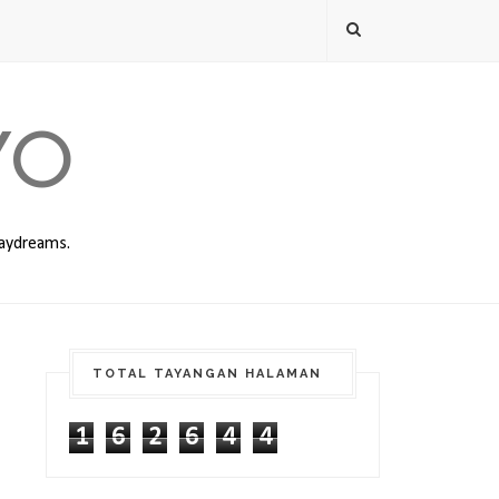
YO
daydreams.
TOTAL TAYANGAN HALAMAN
1
6
2
6
4
4