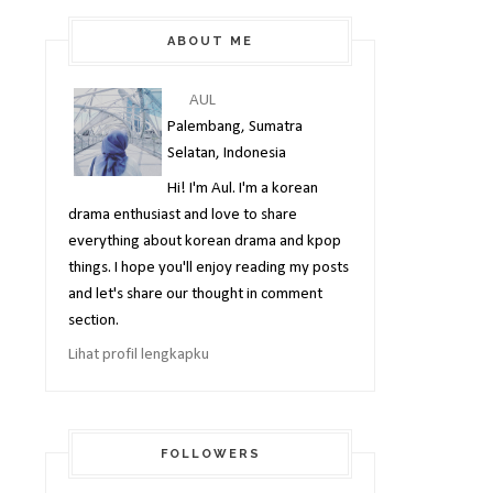
ABOUT ME
AUL
Palembang, Sumatra
Selatan, Indonesia
Hi! I'm Aul. I'm a korean
drama enthusiast and love to share
everything about korean drama and kpop
things. I hope you'll enjoy reading my posts
and let's share our thought in comment
section.
Lihat profil lengkapku
FOLLOWERS