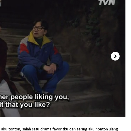
aku tonton, salah satu drama favoritku dan sering aku nonton ulang