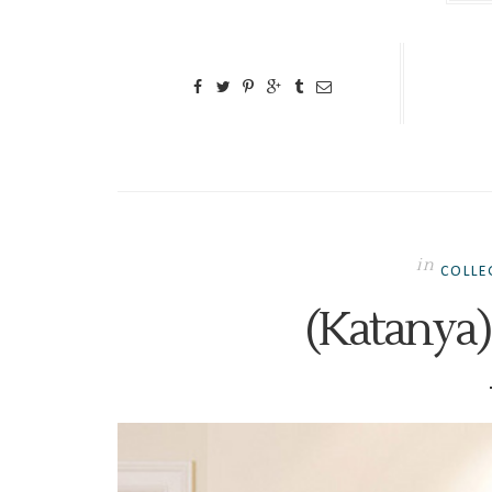
in
COLLEG
(Katanya)