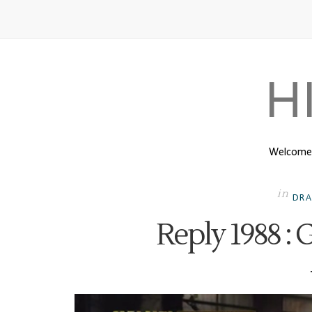
H
Welcome t
in
DRA
Reply 1988 :