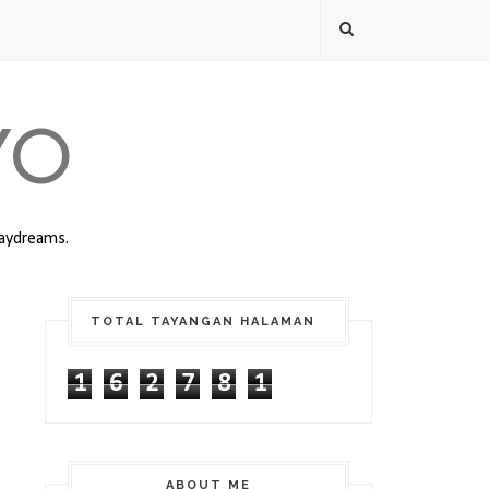
YO
daydreams.
TOTAL TAYANGAN HALAMAN
1
6
2
7
8
1
ABOUT ME