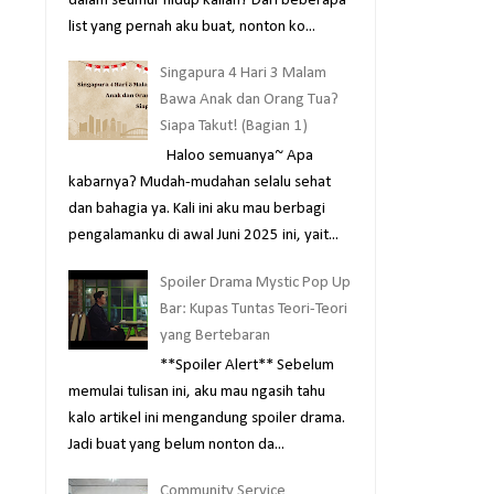
dalam seumur hidup kalian? Dari beberapa
list yang pernah aku buat, nonton ko...
Singapura 4 Hari 3 Malam
Bawa Anak dan Orang Tua?
Siapa Takut! (Bagian 1)
Haloo semuanya~ Apa
kabarnya? Mudah-mudahan selalu sehat
dan bahagia ya. Kali ini aku mau berbagi
pengalamanku di awal Juni 2025 ini, yait...
Spoiler Drama Mystic Pop Up
Bar: Kupas Tuntas Teori-Teori
yang Bertebaran
**Spoiler Alert** Sebelum
memulai tulisan ini, aku mau ngasih tahu
kalo artikel ini mengandung spoiler drama.
Jadi buat yang belum nonton da...
Community Service