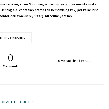
rama series-nya Lee Woo Jung writernim yang juga menulis naskah
Tenang aja...cerita tiap drama gak bersambung kok, jadi kalian bisa
nton dari awal (Reply 1997). Inti ceritanya tetap...
NTINUE READING
0
16
Mei,
undefined by
AUL
Comments
SONAL LIFE
,
QUOTES