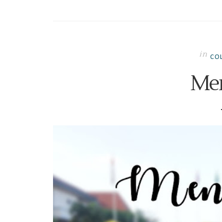
in
COL
Men