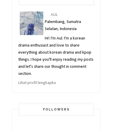
AUL
Palembang, Sumatra
Selatan, Indonesia
Hi! I'm Aul. I'm a korean
drama enthusiast and love to share
everything about korean drama and kpop
things. I hope you'll enjoy reading my posts
and let's share our thought in comment
section.
Lihat profil lengkapku
FOLLOWERS