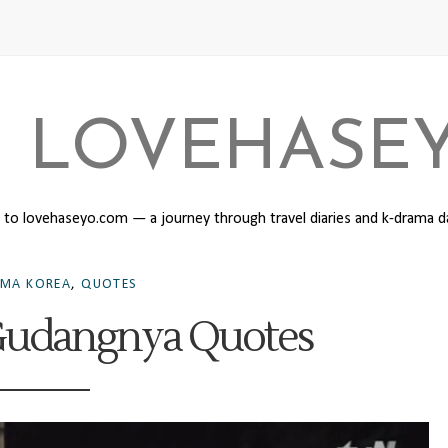
I LOVEHASE
o lovehaseyo.com — a journey through travel diaries and k-drama 
MA KOREA
,
QUOTES
 Gudangnya Quotes