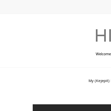
H
Welcome t
My (Kejepit) 