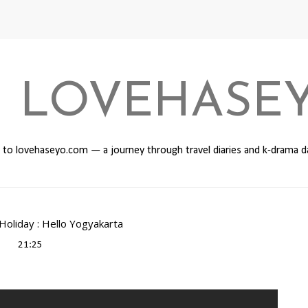
I LOVEHASE
o lovehaseyo.com — a journey through travel diaries and k-drama 
Holiday : Hello Yogyakarta
21:25