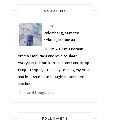
ABOUT ME
AUL
Palembang, Sumatra
Selatan, Indonesia
Hi! I'm Aul. I'm a korean
drama enthusiast and love to share
everything about korean drama and kpop
things. I hope you'll enjoy reading my posts
and let's share our thought in comment
section.
Lihat profil lengkapku
FOLLOWERS