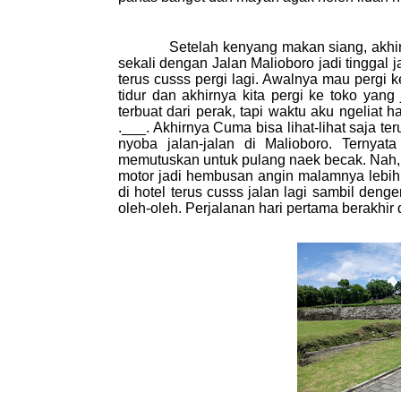
Setelah kenyang makan siang, akhirnya k
sekali dengan Jalan Malioboro jadi tinggal ja
terus cusss pergi lagi. Awalnya mau pergi k
tidur dan akhirnya kita pergi ke toko yang 
terbuat dari perak, tapi waktu aku ngeliat ha
.___. Akhirnya Cuma bisa lihat-lihat saja ter
nyoba jalan-jalan di Malioboro. Ternyat
memutuskan untuk pulang naek becak. Nah, di
motor jadi hembusan angin malamnya lebih b
di hotel terus cusss jalan lagi sambil deng
oleh-oleh. Perjalanan hari pertama berakhir 