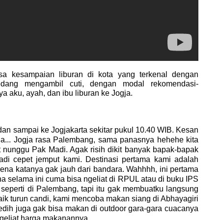
isa kesampaian liburan di kota yang terkenal dengan
dang mengambil cuti, dengan modal rekomendasi-
a aku, ayah, dan ibu liburan ke Jogja.
dan sampai ke Jogjakarta sekitar pukul 10.40 WIB. Kesan
gja... Jogja rasa Palembang, sama panasnya hehehe kita
t nunggu Pak Madi. Agak risih dikit banyak bapak-bapak
di cepet jemput kami. Destinasi pertama kami adalah
na katanya gak jauh dari bandara. Wahhhh, ini pertama
ena selama ini cuma bisa ngeliat di RPUL atau di buku IPS
seperti di Palembang, tapi itu gak membuatku langsung
 naik turun candi, kami mencoba makan siang di Abhayagiri
edih juga gak bisa makan di outdoor gara-gara cuacanya
geliat harga makanannya.