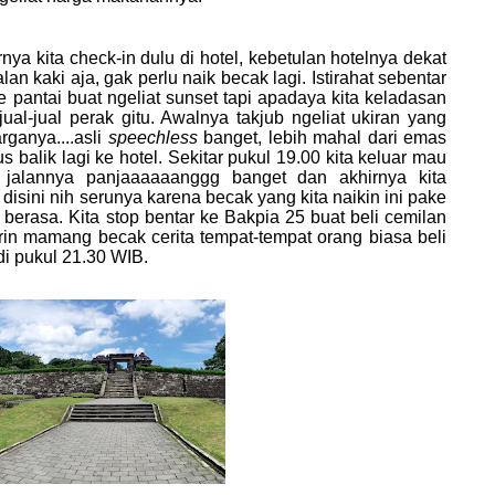
ita check-in dulu di hotel, kebetulan hotelnya dekat
lan kaki aja, gak perlu naik becak lagi. Istirahat sebentar
e pantai buat ngeliat sunset tapi apadaya kita keladasan
jual-jual perak gitu. Awalnya takjub ngeliat ukiran yang
rganya....asli
speechless
banget, lebih mahal dari emas
us balik lagi ke hotel. Sekitar pukul 19.00 kita keluar mau
a jalannya panjaaaaaanggg banget dan akhirnya kita
sini nih serunya karena becak yang kita naikin ini pake
erasa. Kita stop bentar ke Bakpia 25 buat beli cemilan
erin mamang becak cerita tempat-tempat orang biasa beli
di pukul 21.30 WIB.