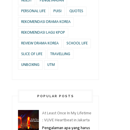
NUEST
PENGETAHUAN
PERSONAL LIFE
PUISI
QUOTES
REKOMENDASI DRAMA KOREA
REKOMENDASI LAGU KPOP
REVIEW DRAMA KOREA
SCHOOL LIFE
SLICE OF LIFE
TRAVELLING
UNBOXING
UTM
POPULAR POSTS
At Least Once In My Lifetime
: VLIVE Heartbeat in Jakarta
Pengalaman apa yang harus