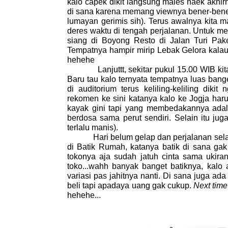
kalo capek dikit langsung males naek akhir
di sana karena memang viewnya bener-bener e
lumayan gerimis sih). Terus awalnya kita 
deres waktu di tengah perjalanan. Untuk 
siang di Boyong Resto di Jalan Turi Pak
Tempatnya hampir mirip Lebak Gelora kal
hehehe
Lanjuttt, sekitar pukul 15.00 WIB kita k
Baru tau kalo ternyata tempatnya luas bange
di auditorium terus keliling-keliling dikit
rekomen ke sini katanya kalo ke Jogja ha
kayak gini tapi yang membedakannya adala
berdosa sama perut sendiri. Selain itu ju
terlalu manis).
Hari belum gelap dan perjalanan selanju
di Batik Rumah, katanya batik di sana ga
tokonya aja sudah jatuh cinta sama ukira
toko...wahh banyak banget batiknya, kalo a
variasi pas jahitnya nanti. Di sana juga ad
beli tapi apadaya uang gak cukup.
Next time
hehehe...