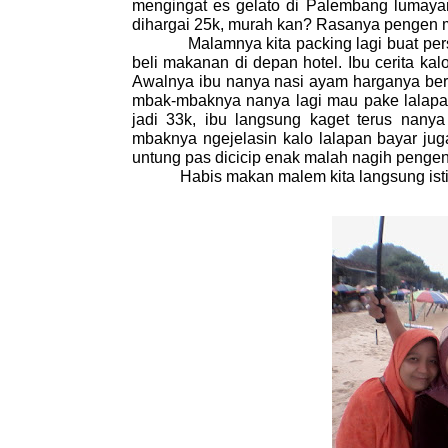
mengingat es gelato di Palembang lumaya
dihargai 25k, murah kan? Rasanya pengen m
Malamnya kita packing lagi buat persia
beli makanan di depan hotel. Ibu cerita ka
Awalnya ibu nanya nasi ayam harganya ber
mbak-mbaknya nanya lagi mau pake lalapan
jadi 33k, ibu langsung kaget terus nany
mbaknya ngejelasin kalo lalapan bayar jug
untung pas dicicip enak malah nagih pengen 
Habis makan malem kita langsung istirahat