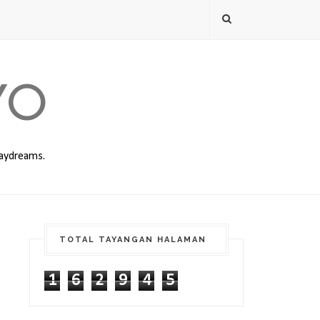
YO
daydreams.
TOTAL TAYANGAN HALAMAN
1
6
2
9
4
5