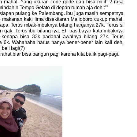
n mahal. Yang ukuran cone gede dan bisa milih 2 rasa
indahin Tempo Gelato di depan rumah aja deh :””
pan pulang ke Palembang. Ibu juga masih sempetnya
lo makanan kaki lima disekitaran Malioboro cukup mahal.
apa. Terus mbak-mbaknya bilang harganya 27k. Terus si
 gak. Terus ibu bilang iya. Eh pas bayar kata mbaknya
a kenapa bisa 33k padahal awalnya bilang 27k. Terus
a 6k. Wahahaha harus nanya bener-bener lain kali deh,
beli lagi(?)
 biar bisa bangun pagi karena kita balik pagi-pagi.